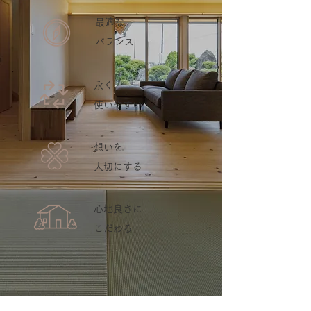
最適な
バランス
永く
使いやすい
想いを
大切にする
心地良さに
こだわる