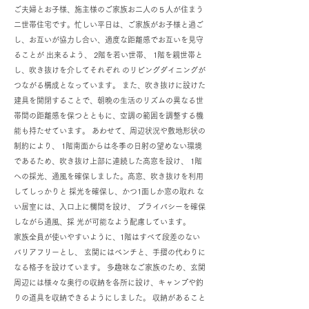
ご夫婦とお子様、施主様のご家族お二人の５人が住まう
二世帯住宅です。忙しい平日は、ご家族がお子様と過ご
し、お互いが協力し合い、適度な距離感でお互いを見守
ることが 出来るよう、 2階を若い世帯、 1階を親世帯と
し、吹き抜けを介してそれぞれ のリビングダイニングが
つながる構成となっています。 また、吹き抜けに設けた
建具を開閉することで、朝晩の生活のリズムの異なる世
帯間の距離感を保つとともに、空調の範囲を調整する機
能も持たせています。 あわせて、周辺状況や敷地形状の
制約により、 1階南面からは冬季の日射の望めない環境
であるため、吹き抜け上部に連続した高窓を設け、 1階
への採光、通風を確保しました。高窓、吹き抜けを利用
してしっかりと 採光を確保し、かつ1面しか窓の取れ な
い居室には、入口上に欄間を設け、 プライバシーを確保
しながら通風、採 光が可能なよう配慮しています。
家族全員が使いやすいように、1階はすべて段差のない
バリアフリーとし、 玄関にはベンチと、手摺の代わりに
なる格子を設けています。 多趣味なご家族のため、玄関
周辺には様々な奥行の収納を各所に設け、キャンプや釣
りの道具を収納できるようにしました。 収納があること