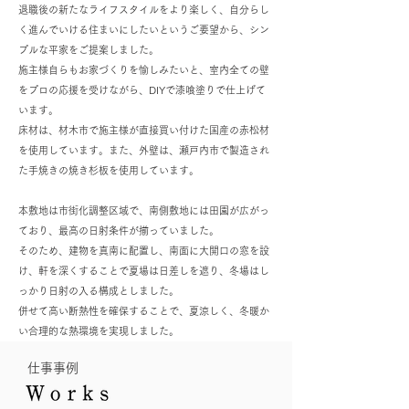
退職後の新たなライフスタイルをより楽しく、自分らし
く進んでいける住まいにしたいというご要望から、シン
プルな平家をご提案しました。
施主様自らもお家づくりを愉しみたいと、室内全ての壁
をプロの応援を受けながら、DIYで漆喰塗りで仕上げて
います。
床材は、材木市で施主様が直接買い付けた国産の赤松材
を使用しています。また、外壁は、瀬戸内市で製造され
た手焼きの焼き杉板を使用しています。
本敷地は市街化調整区域で、南側敷地には田園が広がっ
ており、最高の日射条件が揃っていました。
そのため、建物を真南に配置し、南面に大開口の窓を設
け、軒を深くすることで夏場は日差しを遮り、冬場はし
っかり日射の入る構成としました。
併せて高い断熱性を確保することで、夏涼しく、冬暖か
い合理的な熱環境を実現しました。
仕事事例