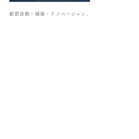
耐震診断・補強・リノベーション、
その他、土地や既設建物に
関する事前相談にも対応
既設建物の診断・補強・解体など含め、建設
予定地の適正についてご相談いただくことも
あります。
日射条件の整理、災害リスクの検討と対処な
ど、重要ポイントを総合的にみて、お話させ
ていただきます。場の特性を活かした最適
な計画をご提案し、理想のお住まいが実現で
きればと思います。リノベーション、新築で
お悩みの方もお気軽にご相談ください。