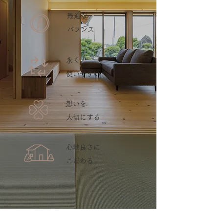
最適な
バランス
永く
使いやすい
想いを
大切にする
心地良さに
こだわる